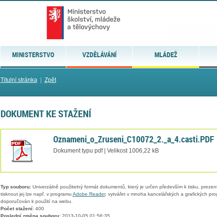
MINISTERSTVO
VZDĚLÁVÁNÍ
MLÁDEŽ
Titulní stránka
|
Zpět
DOKUMENT KE STAŽENÍ
Oznameni_o_Zruseni_C10072_2._a_4.casti.PDF
Dokument typu pdf | Velikost 1006,22 kB
Typ souboru:
Univerzálně použitelný formát dokumentů, který je určen především k tisku, prezen
tisknout jej lze např. v programu
Adobe Reader
, vytvářet v mnoha kancelářských a grafických pr
doporučován k použití na webu.
Počet stažení:
400
Poslední změna souboru:
2013-10-05 01:56:35