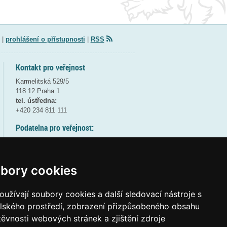
|
prohlášení o přístupnosti
|
RSS
Kontakt pro veřejnost
Karmelitská 529/5
118 12 Praha 1
tel. ústředna:
+420 234 811 111
Podatelna pro veřejnost:
pondělí a středa - 7:30-17:00
úterý a čtvrtek - 7:30-15:30
pátek - 7:30-14:00
bory cookies
8:30 - 9:30 - bezpečnostní přestávka
(více informací
ZDE
)
užívají soubory cookies a další sledovací nástroje s
elského prostředí, zobrazení přizpůsobeného obsahu
Elektronická podatelna:
těvnosti webových stránek a zjištění zdroje
posta@msmt
gov
cz