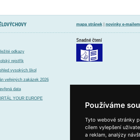
TĚLOVÝCHOVY
mapa stránek
|
novinky e-mailem
Snadné čtení
ležité odkazy
olský rejstřík
ehled vysokých škol
án veřejných zakázek 2026
evřená data
ORTÁL YOUR EUROPE
Používáme sou
Tyto webové stránky po
cílem vylepšení uživat
a reklam, analýzy návš