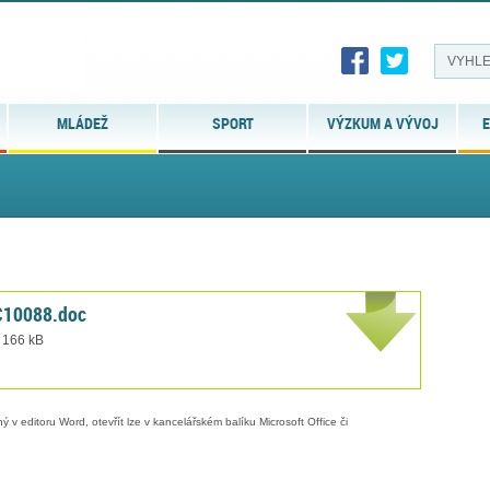
MLÁDEŽ
SPORT
VÝZKUM A VÝVOJ
E
C10088.doc
t 166 kB
 v editoru Word, otevřít lze v kancelářském balíku Microsoft Office či