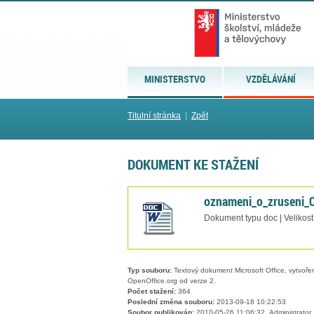
MINISTERSTVO
VZDĚLÁVÁNÍ
Titulní stránka
|
Zpět
DOKUMENT KE STAŽENÍ
oznameni_o_zruseni_
Dokument typu doc | Velikos
Typ souboru:
Textový dokument Microsoft Office, vytvořený
OpenOffice.org od verze 2.
Počet stažení:
364
Poslední změna souboru:
2013-09-18 10:22:53
Soubor publikován:
2010-05-26 11:06:32, Administrator