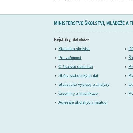
MINISTERSTVO ŠKOLSTVÍ, MLÁDEŽE A 
Rejstříky, databáze
Statistika školství
Dů
Pro veřejnost
Šk
O školské statistice
Př
Sběry statistických dat
Pl
Statistické výstupy a analýzy
Ot
Číselníky a klasifikace
P
Adresáře školských institucí