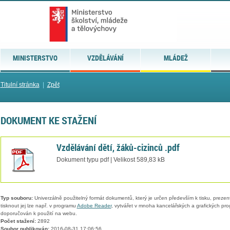
MINISTERSTVO
VZDĚLÁVÁNÍ
MLÁDEŽ
Titulní stránka
|
Zpět
DOKUMENT KE STAŽENÍ
Vzdělávání dětí, žáků-cizinců .pdf
Dokument typu pdf | Velikost 589,83 kB
Typ souboru:
Univerzálně použitelný formát dokumentů, který je určen především k tisku, prezen
tisknout jej lze např. v programu
Adobe Reader
, vytvářet v mnoha kancelářských a grafických pr
doporučován k použití na webu.
Počet stažení:
2892
Soubor publikován:
2016-08-31 17:06:56