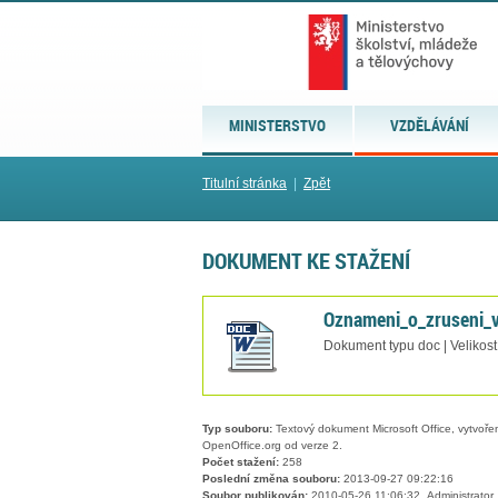
MINISTERSTVO
VZDĚLÁVÁNÍ
Titulní stránka
|
Zpět
DOKUMENT KE STAŽENÍ
Oznameni_o_zruseni_v
Dokument typu doc | Velikost
Typ souboru:
Textový dokument Microsoft Office, vytvořený
OpenOffice.org od verze 2.
Počet stažení:
258
Poslední změna souboru:
2013-09-27 09:22:16
Soubor publikován:
2010-05-26 11:06:32, Administrator