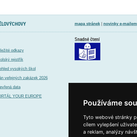
TĚLOVÝCHOVY
mapa stránek
|
novinky e-mailem
Snadné čtení
ležité odkazy
olský rejstřík
ehled vysokých škol
án veřejných zakázek 2026
evřená data
ORTÁL YOUR EUROPE
Používáme sou
Tyto webové stránky po
cílem vylepšení uživat
a reklam, analýzy návš