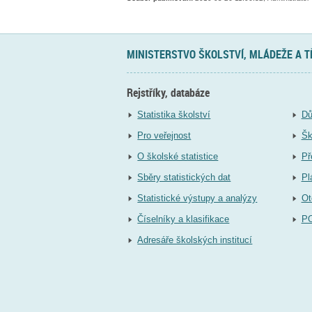
MINISTERSTVO ŠKOLSTVÍ, MLÁDEŽE A 
Rejstříky, databáze
Statistika školství
Dů
Pro veřejnost
Šk
O školské statistice
Př
Sběry statistických dat
Pl
Statistické výstupy a analýzy
Ot
Číselníky a klasifikace
P
Adresáře školských institucí