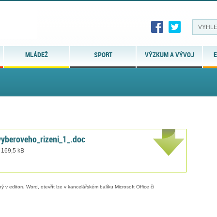
MLÁDEŽ
SPORT
VÝZKUM A VÝVOJ
E
yberoveho_rizeni_1_.doc
 169,5 kB
 v editoru Word, otevřít lze v kancelářském balíku Microsoft Office či