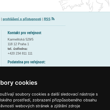
|
prohlášení o přístupnosti
|
RSS
Kontakt pro veřejnost
Karmelitská 529/5
118 12 Praha 1
tel. ústředna:
+420 234 811 111
Podatelna pro veřejnost:
pondělí a středa - 7:30-17:00
úterý a čtvrtek - 7:30-15:30
pátek - 7:30-14:00
bory cookies
8:30 - 9:30 - bezpečnostní přestávka
(více informací
ZDE
)
užívají soubory cookies a další sledovací nástroje s
elského prostředí, zobrazení přizpůsobeného obsahu
Elektronická podatelna:
těvnosti webových stránek a zjištění zdroje
posta@msmt
gov
cz