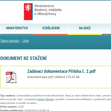
MINISTERSTVO
VZDĚLÁVÁNÍ
MLÁDEŽ
Titulní stránka
|
Zpět
DOKUMENT KE STAŽENÍ
Zadávací dokumentace Příloha č. 2.pdf
Dokument typu pdf | Velikost 170,42 kB
Typ souboru:
Univerzálně použitelný formát dokumentů, který je určen především k tisku, prezen
tisknout jej lze např. v programu
Adobe Reader
, vytvářet v mnoha kancelářských a grafických pr
doporučován k použití na webu.
Počet stažení:
2187
Soubor publikován:
2016-09-15 14:38:14