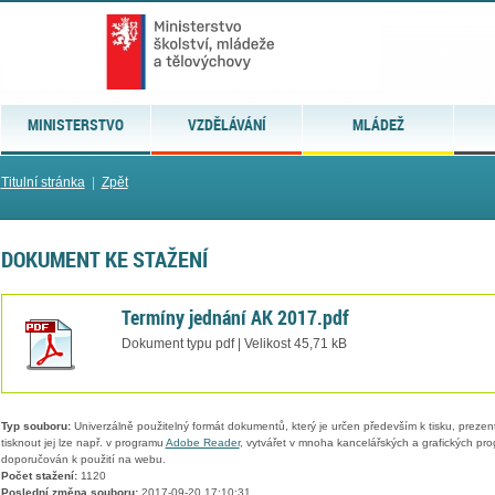
MINISTERSTVO
VZDĚLÁVÁNÍ
MLÁDEŽ
Titulní stránka
|
Zpět
DOKUMENT KE STAŽENÍ
Termíny jednání AK 2017.pdf
Dokument typu pdf | Velikost 45,71 kB
Typ souboru:
Univerzálně použitelný formát dokumentů, který je určen především k tisku, prezen
tisknout jej lze např. v programu
Adobe Reader
, vytvářet v mnoha kancelářských a grafických pr
doporučován k použití na webu.
Počet stažení:
1120
Poslední změna souboru:
2017-09-20 17:10:31