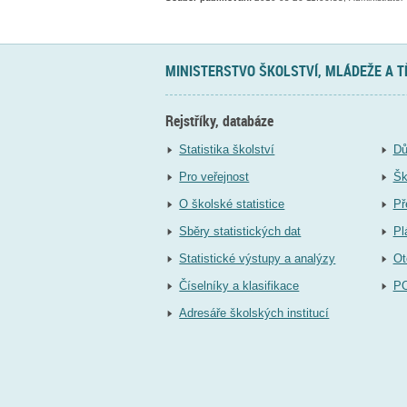
MINISTERSTVO ŠKOLSTVÍ, MLÁDEŽE A 
Rejstříky, databáze
Statistika školství
Dů
Pro veřejnost
Šk
O školské statistice
Př
Sběry statistických dat
Pl
Statistické výstupy a analýzy
Ot
Číselníky a klasifikace
P
Adresáře školských institucí