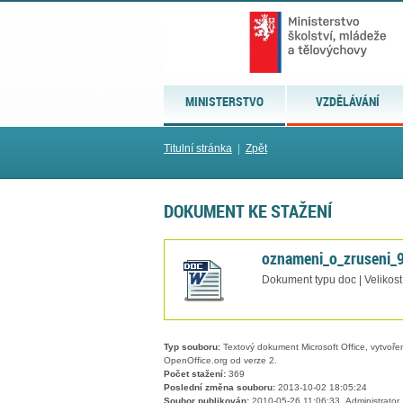
MINISTERSTVO
VZDĚLÁVÁNÍ
Titulní stránka
|
Zpět
DOKUMENT KE STAŽENÍ
oznameni_o_zruseni_
Dokument typu doc | Velikost
Typ souboru:
Textový dokument Microsoft Office, vytvořený
OpenOffice.org od verze 2.
Počet stažení:
369
Poslední změna souboru:
2013-10-02 18:05:24
Soubor publikován:
2010-05-26 11:06:33, Administrator