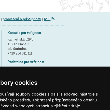
|
prohlášení o přístupnosti
|
RSS
Kontakt pro veřejnost
Karmelitská 529/5
118 12 Praha 1
tel. ústředna:
+420 234 811 111
Podatelna pro veřejnost:
pondělí a středa - 7:30-17:00
úterý a čtvrtek - 7:30-15:30
pátek - 7:30-14:00
bory cookies
8:30 - 9:30 - bezpečnostní přestávka
(více informací
ZDE
)
užívají soubory cookies a další sledovací nástroje s
elského prostředí, zobrazení přizpůsobeného obsahu
Elektronická podatelna:
těvnosti webových stránek a zjištění zdroje
posta@msmt
gov
cz