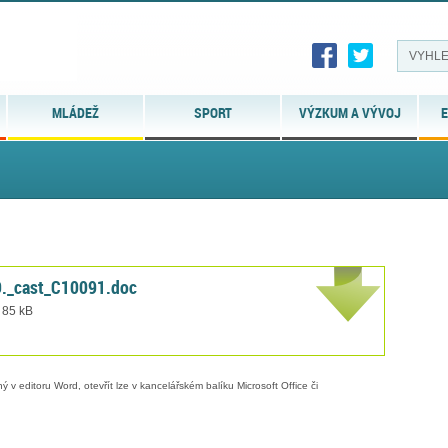
MLÁDEŽ
SPORT
VÝZKUM A VÝVOJ
E
9._cast_C10091.doc
 85 kB
 v editoru Word, otevřít lze v kancelářském balíku Microsoft Office či