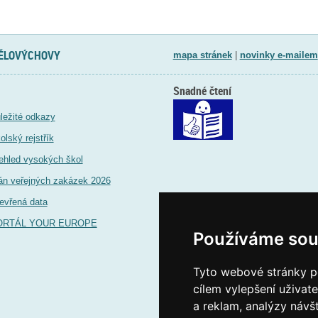
TĚLOVÝCHOVY
mapa stránek
|
novinky e-mailem
Snadné čtení
ležité odkazy
olský rejstřík
ehled vysokých škol
án veřejných zakázek 2026
evřená data
ORTÁL YOUR EUROPE
Používáme sou
Tyto webové stránky po
cílem vylepšení uživat
a reklam, analýzy návš