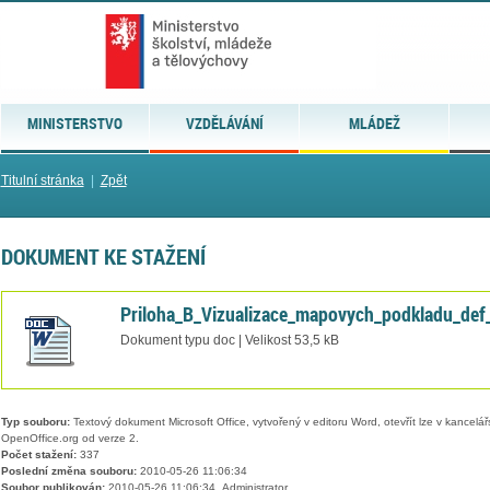
MINISTERSTVO
VZDĚLÁVÁNÍ
MLÁDEŽ
Titulní stránka
|
Zpět
DOKUMENT KE STAŽENÍ
Priloha_B_Vizualizace_mapovych_podkladu_de
Dokument typu doc | Velikost 53,5 kB
Typ souboru:
Textový dokument Microsoft Office, vytvořený v editoru Word, otevřít lze v kancelářs
OpenOffice.org od verze 2.
Počet stažení:
337
Poslední změna souboru:
2010-05-26 11:06:34
Soubor publikován:
2010-05-26 11:06:34, Administrator