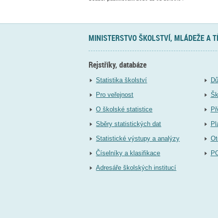
MINISTERSTVO ŠKOLSTVÍ, MLÁDEŽE A 
Rejstříky, databáze
Statistika školství
Dů
Pro veřejnost
Šk
O školské statistice
Př
Sběry statistických dat
Pl
Statistické výstupy a analýzy
Ot
Číselníky a klasifikace
P
Adresáře školských institucí