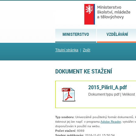
MINISTERSTVO
VZDĚLÁVÁNÍ
Titulní stránka
|
Zpět
DOKUMENT KE STAŽENÍ
2015_PilirII_A.pdf
Dokument typu pdf | Velikost
Typ souboru:
Univerzálně použitelný formát dokumentů, kt
tisknout jej lze např. v programu
Adobe Reader
, vytvářet
doporučován k použití na webu.
Počet stažení:
6069
Soubor publikován:
2016-11-01 15:50:54