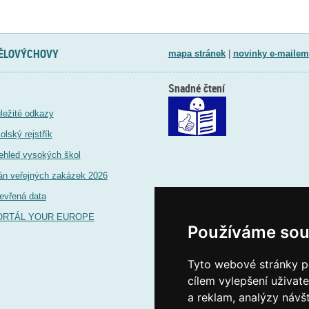
TĚLOVÝCHOVY
mapa stránek
|
novinky e-mailem
Snadné čtení
ležité odkazy
olský rejstřík
ehled vysokých škol
án veřejných zakázek 2026
evřená data
ORTÁL YOUR EUROPE
Používáme sou
Tyto webové stránky po
cílem vylepšení uživat
a reklam, analýzy návš