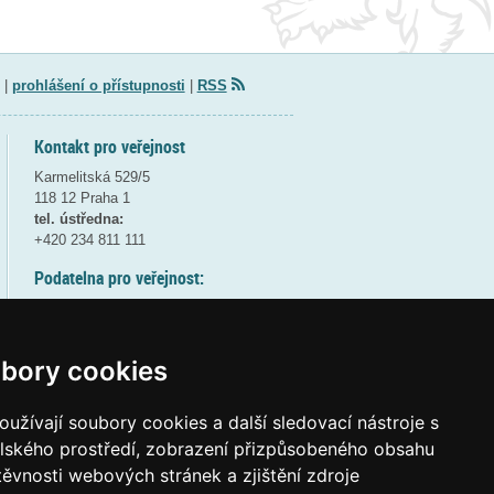
|
prohlášení o přístupnosti
|
RSS
Kontakt pro veřejnost
Karmelitská 529/5
118 12 Praha 1
tel. ústředna:
+420 234 811 111
Podatelna pro veřejnost:
pondělí a středa - 7:30-17:00
úterý a čtvrtek - 7:30-15:30
pátek - 7:30-14:00
bory cookies
8:30 - 9:30 - bezpečnostní přestávka
(více informací
ZDE
)
užívají soubory cookies a další sledovací nástroje s
elského prostředí, zobrazení přizpůsobeného obsahu
Elektronická podatelna:
těvnosti webových stránek a zjištění zdroje
posta@msmt
gov
cz