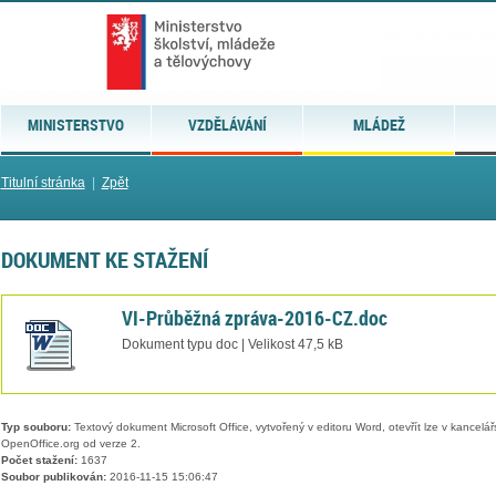
MINISTERSTVO
VZDĚLÁVÁNÍ
MLÁDEŽ
Titulní stránka
|
Zpět
DOKUMENT KE STAŽENÍ
VI-Průběžná zpráva-2016-CZ.doc
Dokument typu doc | Velikost 47,5 kB
Typ souboru:
Textový dokument Microsoft Office, vytvořený v editoru Word, otevřít lze v kancelářs
OpenOffice.org od verze 2.
Počet stažení:
1637
Soubor publikován:
2016-11-15 15:06:47