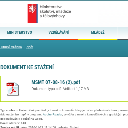
MINISTERSTVO
VZDĚLÁVÁNÍ
MLÁDEŽ
Titulní stránka
|
Zpět
DOKUMENT KE STAŽENÍ
MSMT 07-08-16 (2).pdf
Dokument typu pdf | Velikost 1,17 MB
Typ souboru:
Univerzálně použitelný formát dokumentů, který je určen především k tisku, prezen
tisknout jej lze např. v programu
Adobe Reader
, vytvářet v mnoha kancelářských a grafických pr
doporučován k použití na webu.
Počet stažení:
143
Soubor publikován:
2016-11-22 11:14:50, redaktor Skoleni