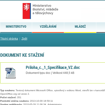
MINISTERSTVO
VZDĚLÁVÁNÍ
MLÁDEŽ
Titulní stránka
|
Zpět
DOKUMENT KE STAŽENÍ
Priloha_c._1_Specifikace_VZ.doc
Dokument typu doc | Velikost 448,5 kB
Typ souboru:
Textový dokument Microsoft Office, vytvořený v editoru Word, otevřít lze v kancelářs
OpenOffice.org od verze 2.
Počet stažení:
351
Poslední změna souboru:
2013-10-09 18:59:11
Soubor publikován:
2010-05-26 11:06:34, Administrator