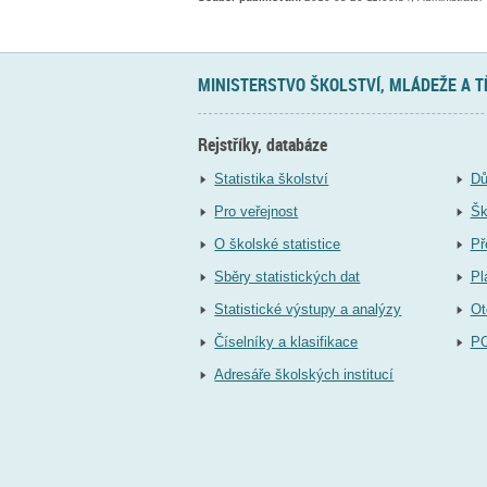
MINISTERSTVO ŠKOLSTVÍ, MLÁDEŽE A 
Rejstříky, databáze
Statistika školství
Dů
Pro veřejnost
Šk
O školské statistice
Př
Sběry statistických dat
Pl
Statistické výstupy a analýzy
Ot
Číselníky a klasifikace
P
Adresáře školských institucí