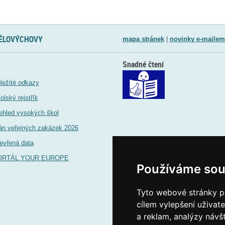
TĚLOVÝCHOVY
mapa stránek
|
novinky e-mailem
Snadné čtení
ležité odkazy
olský rejstřík
ehled vysokých škol
án veřejných zakázek 2026
evřená data
ORTÁL YOUR EUROPE
Používáme sou
Tyto webové stránky po
cílem vylepšení uživat
a reklam, analýzy návš