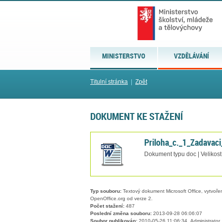
MINISTERSTVO
VZDĚLÁVÁNÍ
Titulní stránka
|
Zpět
DOKUMENT KE STAŽENÍ
Priloha_c._1_Zadavac
Dokument typu doc | Velikost
Typ souboru:
Textový dokument Microsoft Office, vytvořený
OpenOffice.org od verze 2.
Počet stažení:
487
Poslední změna souboru:
2013-09-28 06:06:07
Soubor publikován:
2010-05-26 11:06:34, Administrator