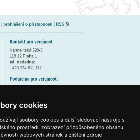
|
prohlášení o přístupnosti
|
RSS
Kontakt pro veřejnost
Karmelitská 529/5
118 12 Praha 1
tel. ústředna:
+420 234 811 111
Podatelna pro veřejnost:
pondělí a středa - 7:30-17:00
úterý a čtvrtek - 7:30-15:30
pátek - 7:30-14:00
bory cookies
8:30 - 9:30 - bezpečnostní přestávka
(více informací
ZDE
)
užívají soubory cookies a další sledovací nástroje s
elského prostředí, zobrazení přizpůsobeného obsahu
Elektronická podatelna:
těvnosti webových stránek a zjištění zdroje
posta@msmt
gov
cz