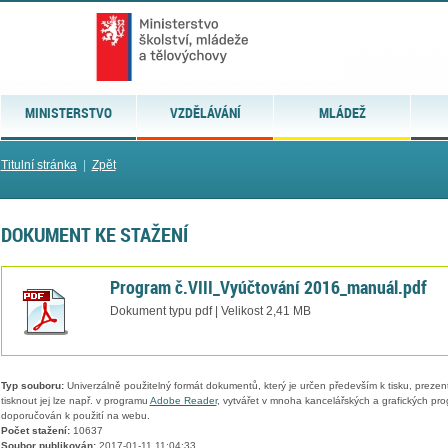
MINISTERSTVO
VZDĚLÁVÁNÍ
MLÁDEŽ
Titulní stránka
|
Zpět
DOKUMENT KE STAŽENÍ
Program č.VIII_Vyúčtování 2016_manuál.pdf
Dokument typu pdf | Velikost 2,41 MB
Typ souboru:
Univerzálně použitelný formát dokumentů, který je určen především k tisku, prezen
tisknout jej lze např. v programu
Adobe Reader
, vytvářet v mnoha kancelářských a grafických pr
doporučován k použití na webu.
Počet stažení:
10637
Soubor publikován:
2017-01-11 11:04:33