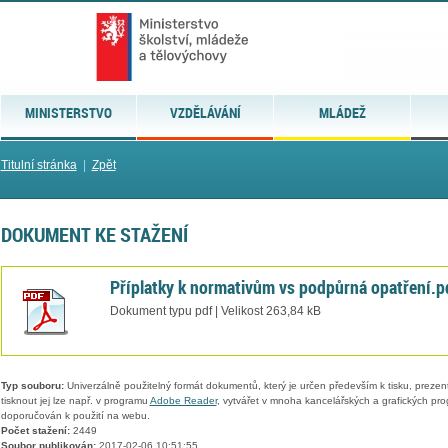
MINISTERSTVO
VZDĚLÁVÁNÍ
MLÁDEŽ
Titulní stránka
|
Zpět
DOKUMENT KE STAŽENÍ
Příplatky k normativům vs podpůrná opatření.p
Dokument typu pdf | Velikost 263,84 kB
Typ souboru:
Univerzálně použitelný formát dokumentů, který je určen především k tisku, prezen
tisknout jej lze např. v programu
Adobe Reader
, vytvářet v mnoha kancelářských a grafických pr
doporučován k použití na webu.
Počet stažení:
2449
Soubor publikován:
2017-02-06 10:51:55