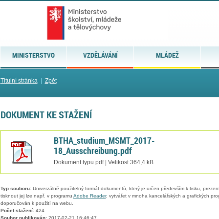
MINISTERSTVO
VZDĚLÁVÁNÍ
MLÁDEŽ
Titulní stránka
|
Zpět
DOKUMENT KE STAŽENÍ
BTHA_studium_MSMT_2017-
18_Ausschreibung.pdf
Dokument typu pdf | Velikost 364,4 kB
Typ souboru:
Univerzálně použitelný formát dokumentů, který je určen především k tisku, prezen
tisknout jej lze např. v programu
Adobe Reader
, vytvářet v mnoha kancelářských a grafických pr
doporučován k použití na webu.
Počet stažení:
424
Soubor publikován:
2017-02-21 16:46:47