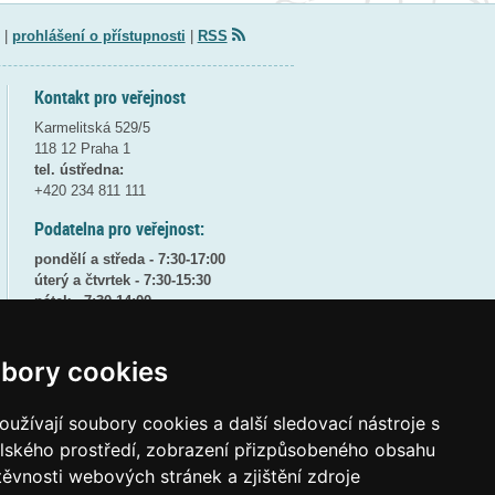
|
prohlášení o přístupnosti
|
RSS
Kontakt pro veřejnost
Karmelitská 529/5
118 12 Praha 1
tel. ústředna:
+420 234 811 111
Podatelna pro veřejnost:
pondělí a středa - 7:30-17:00
úterý a čtvrtek - 7:30-15:30
pátek - 7:30-14:00
8:30 - 9:30 - bezpečnostní přestávka
bory cookies
(více informací
ZDE
)
Elektronická podatelna:
užívají soubory cookies a další sledovací nástroje s
posta@msmt
gov
cz
elského prostředí, zobrazení přizpůsobeného obsahu
ID datové schránky:
vidaawt
těvnosti webových stránek a zjištění zdroje