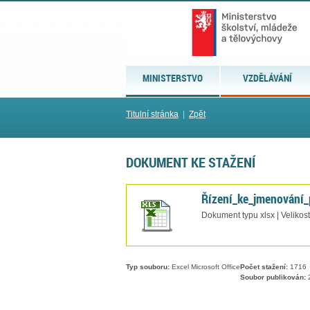
MINISTERSTVO
VZDĚLÁVÁNÍ
Titulní stránka
|
Zpět
DOKUMENT KE STAŽENÍ
Řízení_ke_jmenování_
Dokument typu xlsx | Velikos
Typ souboru:
Excel Microsoft Office
Počet stažení:
1716
Soubor publikován:
2