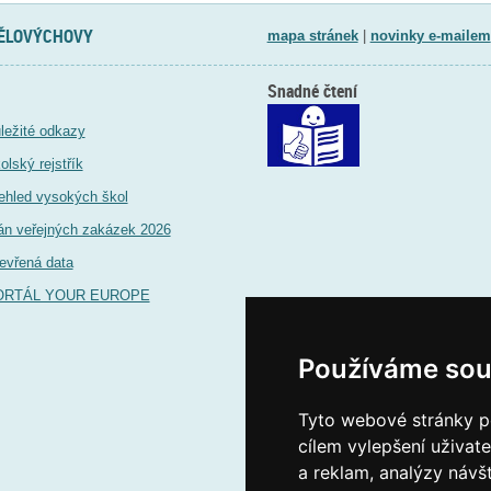
TĚLOVÝCHOVY
mapa stránek
|
novinky e-mailem
Snadné čtení
ležité odkazy
olský rejstřík
ehled vysokých škol
án veřejných zakázek 2026
evřená data
ORTÁL YOUR EUROPE
Používáme sou
Tyto webové stránky po
cílem vylepšení uživat
a reklam, analýzy návš