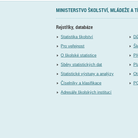
MINISTERSTVO ŠKOLSTVÍ, MLÁDEŽE A 
Rejstříky, databáze
Statistika školství
Dů
Pro veřejnost
Šk
O školské statistice
Př
Sběry statistických dat
Pl
Statistické výstupy a analýzy
Ot
Číselníky a klasifikace
P
Adresáře školských institucí