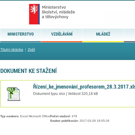
MINISTERSTVO
VZDĚLÁVÁNÍ
MLÁDEŽ
Titulní stránka
|
Zpět
DOKUMENT KE STAŽENÍ
Řízení_ke_jmenování_profesorem_28.3.2017.xl
Dokument typu xlsx | Velikost 320,18 kB
Typ souboru:
Excel Microsoft Office
Počet stažení:
478
Soubor publikován:
2017-03-28 18:05:26