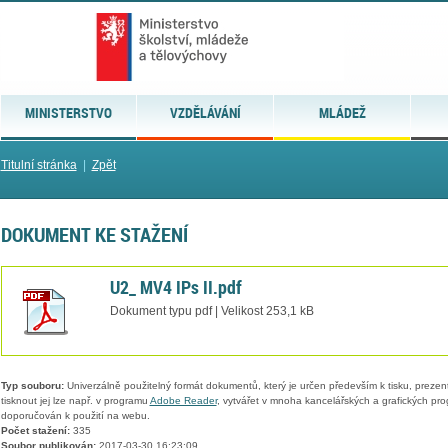
MINISTERSTVO
VZDĚLÁVÁNÍ
MLÁDEŽ
Titulní stránka
|
Zpět
DOKUMENT KE STAŽENÍ
U2_ MV4 IPs II.pdf
Dokument typu pdf | Velikost 253,1 kB
Typ souboru:
Univerzálně použitelný formát dokumentů, který je určen především k tisku, prezen
tisknout jej lze např. v programu
Adobe Reader
, vytvářet v mnoha kancelářských a grafických pr
doporučován k použití na webu.
Počet stažení:
335
Soubor publikován:
2017-03-30 16:23:09