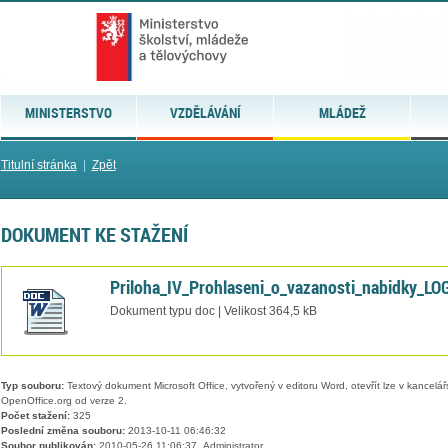
MINISTERSTVO
VZDĚLÁVÁNÍ
MLÁDEŽ
Titulní stránka
|
Zpět
DOKUMENT KE STAŽENÍ
Priloha_IV_Prohlaseni_o_vazanosti_nabidky_LO
Dokument typu doc | Velikost 364,5 kB
Typ souboru:
Textový dokument Microsoft Office, vytvořený v editoru Word, otevřít lze v kancelářs
OpenOffice.org od verze 2.
Počet stažení:
325
Poslední změna souboru:
2013-10-11 06:46:32
Soubor publikován:
2010-05-26 11:06:37, Administrator