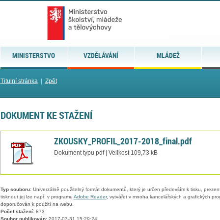
MINISTERSTVO
VZDĚLÁVÁNÍ
MLÁDEŽ
Titulní stránka
|
Zpět
DOKUMENT KE STAŽENÍ
ZKOUSKY_PROFIL_2017-2018_final.pdf
Dokument typu pdf | Velikost 109,73 kB
Typ souboru:
Univerzálně použitelný formát dokumentů, který je určen především k tisku, prezen
tisknout jej lze např. v programu
Adobe Reader
, vytvářet v mnoha kancelářských a grafických pr
doporučován k použití na webu.
Počet stažení:
873
Soubor publikován:
2017-03-31 15:29:24