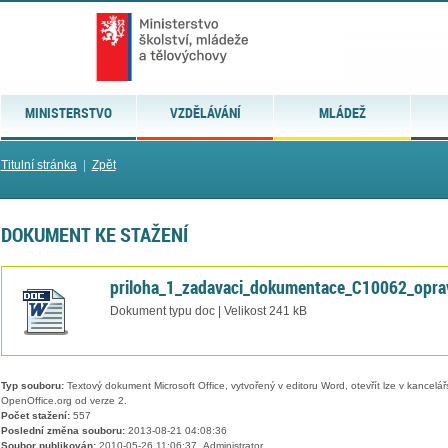
MINISTERSTVO
VZDĚLÁVÁNÍ
MLÁDEŽ
Titulní stránka
|
Zpět
DOKUMENT KE STAŽENÍ
priloha_1_zadavaci_dokumentace_C10062_opra
Dokument typu doc | Velikost 241 kB
Typ souboru:
Textový dokument Microsoft Office, vytvořený v editoru Word, otevřít lze v kancelářs
OpenOffice.org od verze 2.
Počet stažení:
557
Poslední změna souboru:
2013-08-21 04:08:36
Soubor publikován:
2010-05-26 11:06:37, Administrator