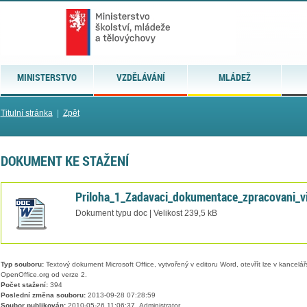
MINISTERSTVO
VZDĚLÁVÁNÍ
MLÁDEŽ
Titulní stránka
|
Zpět
DOKUMENT KE STAŽENÍ
Priloha_1_Zadavaci_dokumentace_zpracovani_
Dokument typu doc | Velikost 239,5 kB
Typ souboru:
Textový dokument Microsoft Office, vytvořený v editoru Word, otevřít lze v kancelářs
OpenOffice.org od verze 2.
Počet stažení:
394
Poslední změna souboru:
2013-09-28 07:28:59
Soubor publikován:
2010-05-26 11:06:37, Administrator