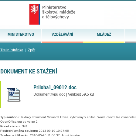
MINISTERSTVO
VZDĚLÁVÁNÍ
MLÁDEŽ
Titulní stránka
|
Zpět
DOKUMENT KE STAŽENÍ
Priloha1_09012.doc
Dokument typu doc | Velikost 59,5 kB
Typ souboru:
Textový dokument Microsoft Office, vytvořený v editoru Word, otevřít lze v kancelářs
OpenOffice.org od verze 2.
Počet stažení:
341
Poslední změna souboru:
2013-09-19 10:27:05
Soubor publikován:
2010-05-26 11:06:37, Administrator