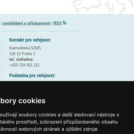
|
prohlášení o přístupnosti
|
RSS
Kontakt pro veřejnost
Karmelitská 529/5
118 12 Praha 1
tel. ústředna:
+420 234 811 111
Podatelna pro veřejnost:
pondělí a středa - 7:30-17:00
úterý a čtvrtek - 7:30-15:30
pátek - 7:30-14:00
bory cookies
8:30 - 9:30 - bezpečnostní přestávka
(více informací
ZDE
)
užívají soubory cookies a další sledovací nástroje s
elského prostředí, zobrazení přizpůsobeného obsahu
Elektronická podatelna:
těvnosti webových stránek a zjištění zdroje
posta@msmt
gov
cz