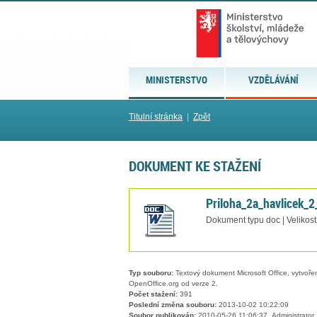
MINISTERSTVO
VZDĚLÁVÁNÍ
Titulní stránka
|
Zpět
DOKUMENT KE STAŽENÍ
Priloha_2a_havlicek_2
Dokument typu doc | Velikos
Typ souboru:
Textový dokument Microsoft Office, vytvořený
OpenOffice.org od verze 2.
Počet stažení:
391
Poslední změna souboru:
2013-10-02 10:22:09
Soubor publikován:
2010-05-26 11:06:37, Administrator