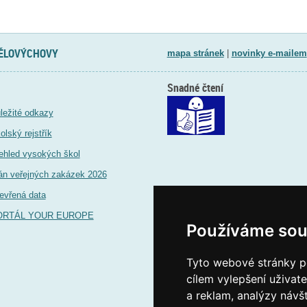
TĚLOVÝCHOVY
mapa stránek
|
novinky e-mailem
Snadné čtení
ležité odkazy
olský rejstřík
ehled vysokých škol
án veřejných zakázek 2026
evřená data
ORTÁL YOUR EUROPE
Používáme sou
Tyto webové stránky po
cílem vylepšení uživat
a reklam, analýzy návš