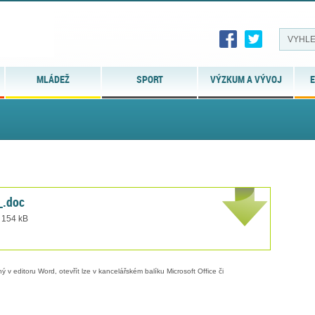
MLÁDEŽ
SPORT
VÝZKUM A VÝVOJ
E
_.doc
t 154 kB
 v editoru Word, otevřít lze v kancelářském balíku Microsoft Office či