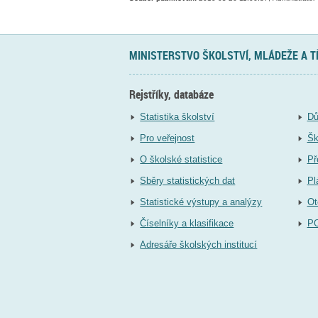
MINISTERSTVO ŠKOLSTVÍ, MLÁDEŽE A 
Rejstříky, databáze
Statistika školství
Dů
Pro veřejnost
Šk
O školské statistice
Př
Sběry statistických dat
Pl
Statistické výstupy a analýzy
Ot
Číselníky a klasifikace
P
Adresáře školských institucí