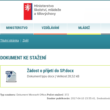
MINISTERSTVO
VZDĚLÁVÁNÍ
MLÁDEŽ
Titulní stránka
|
Zpět
DOKUMENT KE STAŽENÍ
Žádost o přijetí do SP.docx
Dokument typu docx | Velikost 28,52 kB
Typ souboru:
Dokument Microsoft Office.
Počet stažení:
372
Soubor publikován:
2017-04-10 15:55:41, Svobodová