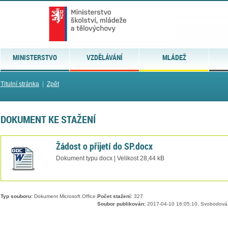
MINISTERSTVO
VZDĚLÁVÁNÍ
MLÁDEŽ
Titulní stránka
|
Zpět
DOKUMENT KE STAŽENÍ
Žádost o přijetí do SP.docx
Dokument typu docx | Velikost 28,44 kB
Typ souboru:
Dokument Microsoft Office.
Počet stažení:
327
Soubor publikován:
2017-04-10 16:05:10, Svobodová