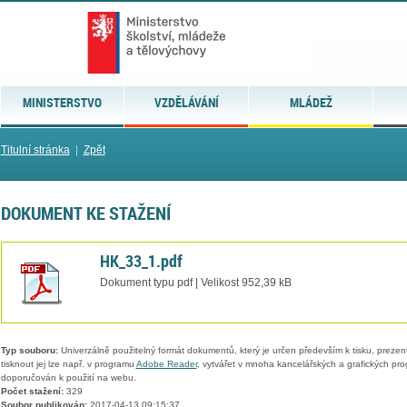
MINISTERSTVO
VZDĚLÁVÁNÍ
MLÁDEŽ
Titulní stránka
|
Zpět
DOKUMENT KE STAŽENÍ
HK_33_1.pdf
Dokument typu pdf | Velikost 952,39 kB
Typ souboru:
Univerzálně použitelný formát dokumentů, který je určen především k tisku, prezen
tisknout jej lze např. v programu
Adobe Reader
, vytvářet v mnoha kancelářských a grafických pr
doporučován k použití na webu.
Počet stažení:
329
Soubor publikován:
2017-04-13 09:15:37