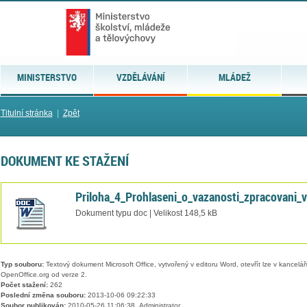
MINISTERSTVO
VZDĚLÁVÁNÍ
MLÁDEŽ
Titulní stránka
|
Zpět
DOKUMENT KE STAŽENÍ
Priloha_4_Prohlaseni_o_vazanosti_zpracovani
Dokument typu doc | Velikost 148,5 kB
Typ souboru:
Textový dokument Microsoft Office, vytvořený v editoru Word, otevřít lze v kancelářs
OpenOffice.org od verze 2.
Počet stažení:
262
Poslední změna souboru:
2013-10-06 09:22:33
Soubor publikován:
2010-05-26 11:06:38, Administrator