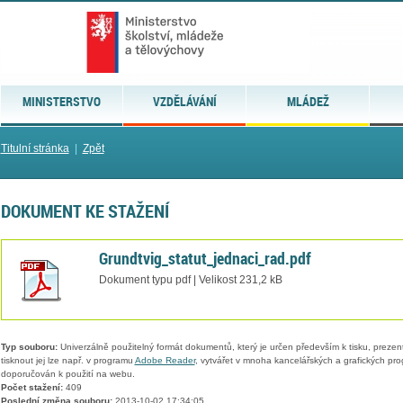
MINISTERSTVO
VZDĚLÁVÁNÍ
MLÁDEŽ
Titulní stránka
|
Zpět
DOKUMENT KE STAŽENÍ
Grundtvig_statut_jednaci_rad.pdf
Dokument typu pdf | Velikost 231,2 kB
Typ souboru:
Univerzálně použitelný formát dokumentů, který je určen především k tisku, prezen
tisknout jej lze např. v programu
Adobe Reader
, vytvářet v mnoha kancelářských a grafických pr
doporučován k použití na webu.
Počet stažení:
409
Poslední změna souboru:
2013-10-02 17:34:05