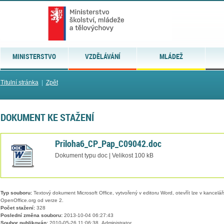
MINISTERSTVO
VZDĚLÁVÁNÍ
MLÁDEŽ
Titulní stránka
|
Zpět
DOKUMENT KE STAŽENÍ
Priloha6_CP_Pap_C09042.doc
Dokument typu doc | Velikost 100 kB
Typ souboru:
Textový dokument Microsoft Office, vytvořený v editoru Word, otevřít lze v kancelářs
OpenOffice.org od verze 2.
Počet stažení:
328
Poslední změna souboru:
2013-10-04 06:27:43
Soubor publikován:
2010-05-26 11:06:38, Administrator