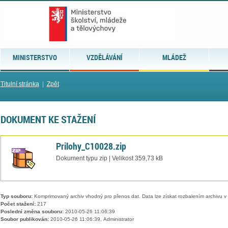
MINISTERSTVO
VZDĚLÁVÁNÍ
MLÁDEŽ
Titulní stránka
|
Zpět
DOKUMENT KE STAŽENÍ
Prilohy_C10028.zip
Dokument typu zip | Velikost 359,73 kB
Typ souboru:
Komprimovaný archiv vhodný pro přenos dat. Data lze získat rozbalením archivu 
Počet stažení:
217
Poslední změna souboru:
2010-05-26 11:06:39
Soubor publikován:
2010-05-26 11:06:39, Administrator