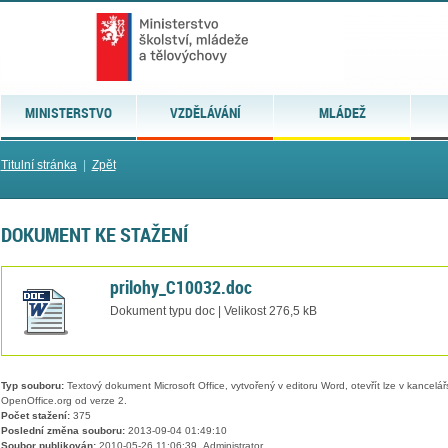
MINISTERSTVO
VZDĚLÁVÁNÍ
MLÁDEŽ
Titulní stránka
|
Zpět
DOKUMENT KE STAŽENÍ
prilohy_C10032.doc
Dokument typu doc | Velikost 276,5 kB
Typ souboru:
Textový dokument Microsoft Office, vytvořený v editoru Word, otevřít lze v kancelářs
OpenOffice.org od verze 2.
Počet stažení:
375
Poslední změna souboru:
2013-09-04 01:49:10
Soubor publikován:
2010-05-26 11:06:39, Administrator