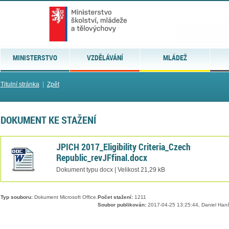
MINISTERSTVO
VZDĚLÁVÁNÍ
MLÁDEŽ
Titulní stránka
|
Zpět
DOKUMENT KE STAŽENÍ
JPICH 2017_Eligibility Criteria_Czech
Republic_revJFfinal.docx
Dokument typu docx | Velikost 21,29 kB
Typ souboru:
Dokument Microsoft Office.
Počet stažení:
1211
Soubor publikován:
2017-04-25 13:25:44, Daniel Han