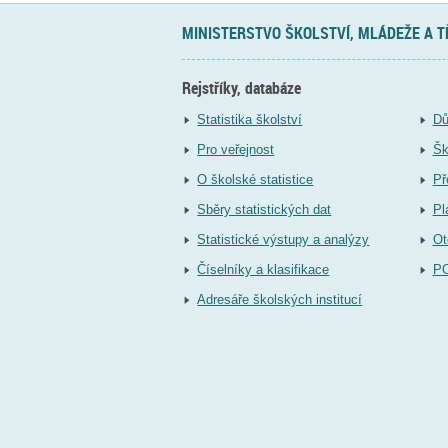
MINISTERSTVO ŠKOLSTVÍ, MLÁDEŽE A 
Rejstříky, databáze
Statistika školství
Dů
Pro veřejnost
Šk
O školské statistice
Př
Sběry statistických dat
Pl
Statistické výstupy a analýzy
Ot
Číselníky a klasifikace
P
Adresáře školských institucí