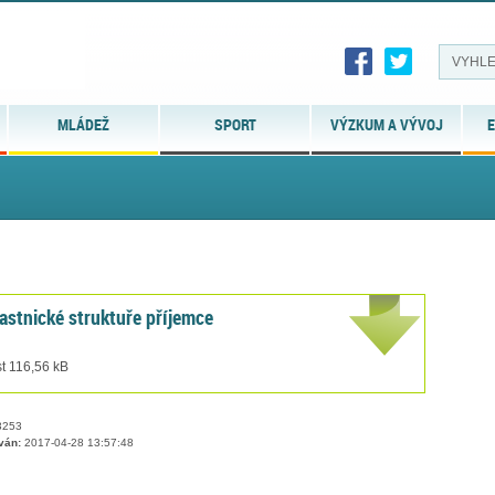
MLÁDEŽ
SPORT
VÝZKUM A VÝVOJ
E
lastnické struktuře příjemce
st 116,56 kB
253
ván:
2017-04-28 13:57:48