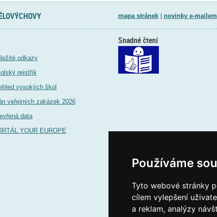
TĚLOVÝCHOVY
mapa stránek
|
novinky e-mailem
Snadné čtení
ležité odkazy
olský rejstřík
ehled vysokých škol
án veřejných zakázek 2026
evřená data
ORTÁL YOUR EUROPE
Používáme sou
Tyto webové stránky po
cílem vylepšení uživat
a reklam, analýzy návš