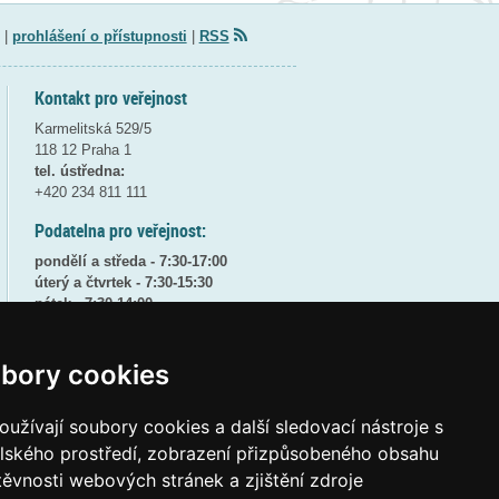
|
prohlášení o přístupnosti
|
RSS
Kontakt pro veřejnost
Karmelitská 529/5
118 12 Praha 1
tel. ústředna:
+420 234 811 111
Podatelna pro veřejnost:
pondělí a středa - 7:30-17:00
úterý a čtvrtek - 7:30-15:30
pátek - 7:30-14:00
8:30 - 9:30 - bezpečnostní přestávka
bory cookies
(více informací
ZDE
)
Elektronická podatelna:
užívají soubory cookies a další sledovací nástroje s
posta@msmt
gov
cz
elského prostředí, zobrazení přizpůsobeného obsahu
ID datové schránky:
vidaawt
těvnosti webových stránek a zjištění zdroje