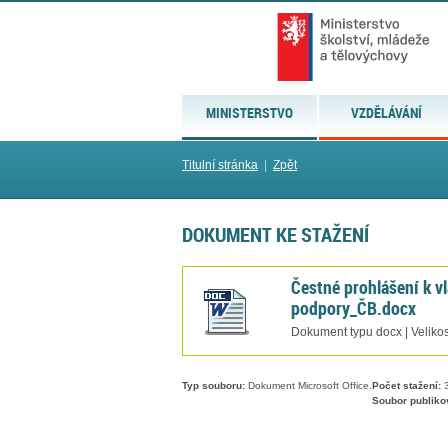
MINISTERSTVO
VZDĚLÁVÁNÍ
Titulní stránka
|
Zpět
DOKUMENT KE STAŽENÍ
Čestné prohlášení k v
podpory_ČB.docx
Dokument typu docx | Veliko
Typ souboru:
Dokument Microsoft Office.
Počet stažení:
3
Soubor publiko