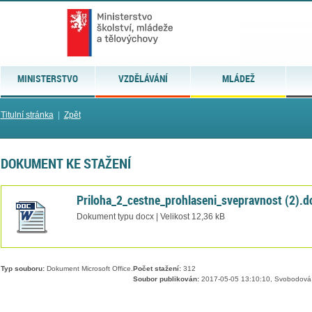
MINISTERSTVO
VZDĚLÁVÁNÍ
MLÁDEŽ
Titulní stránka
|
Zpět
DOKUMENT KE STAŽENÍ
Priloha_2_cestne_prohlaseni_svepravnost (2).d
Dokument typu docx | Velikost 12,36 kB
Typ souboru:
Dokument Microsoft Office.
Počet stažení:
312
Soubor publikován:
2017-05-05 13:10:10, Svobodová