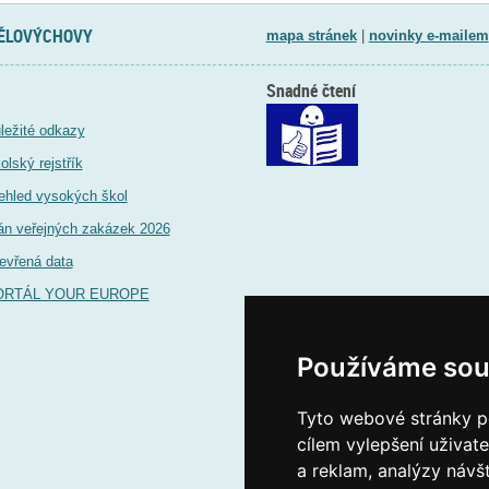
TĚLOVÝCHOVY
mapa stránek
|
novinky e-mailem
Snadné čtení
ležité odkazy
olský rejstřík
ehled vysokých škol
án veřejných zakázek 2026
evřená data
ORTÁL YOUR EUROPE
Používáme sou
Tyto webové stránky po
cílem vylepšení uživat
a reklam, analýzy návš