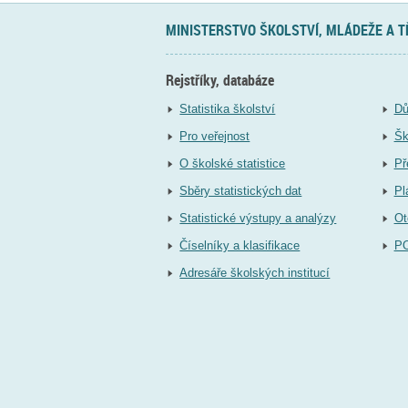
MINISTERSTVO ŠKOLSTVÍ, MLÁDEŽE A 
Rejstříky, databáze
Statistika školství
Dů
Pro veřejnost
Šk
O školské statistice
Př
Sběry statistických dat
Pl
Statistické výstupy a analýzy
Ot
Číselníky a klasifikace
P
Adresáře školských institucí