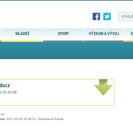
MLÁDEŽ
SPORT
VÝZKUM A VÝVOJ
E
.docx
t 28,43 kB
74
ván:
2017-05-26 15:38:51, Svobodová Kamila