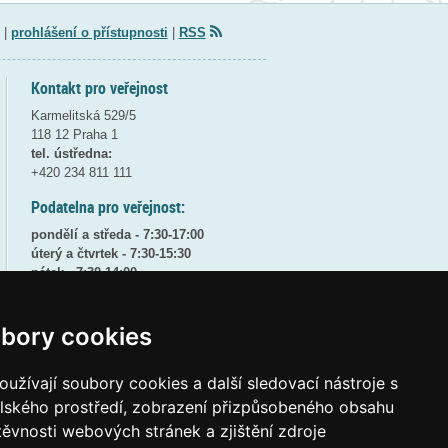
|
prohlášení o přístupnosti
|
RSS
Kontakt pro veřejnost
Karmelitská 529/5
118 12 Praha 1
tel. ústředna:
+420 234 811 111
Podatelna pro veřejnost:
pondělí a středa - 7:30-17:00
úterý a čtvrtek - 7:30-15:30
pátek - 7:30-14:00
8:30 - 9:30 - bezpečnostní přestávka
bory cookies
(více informací
ZDE
)
Elektronická podatelna:
užívají soubory cookies a další sledovací nástroje s
posta@msmt
gov
cz
elského prostředí, zobrazení přizpůsobeného obsahu
ID datové schránky:
vidaawt
těvnosti webových stránek a zjištění zdroje