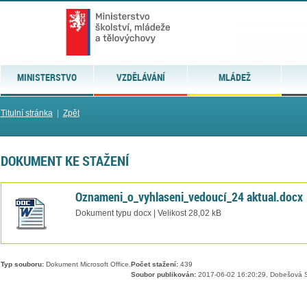
MINISTERSTVO
VZDĚLÁVÁNÍ
MLÁDEŽ
Titulní stránka
|
Zpět
DOKUMENT KE STAŽENÍ
Oznameni_o_vyhlaseni_vedoucí_24 aktual.docx
Dokument typu docx | Velikost 28,02 kB
Typ souboru:
Dokument Microsoft Office.
Počet stažení:
439
Soubor publikován:
2017-06-02 16:20:29, Dobešová S