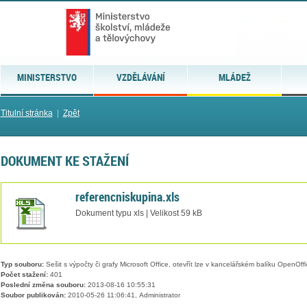
MINISTERSTVO
VZDĚLÁVÁNÍ
MLÁDEŽ
Titulní stránka
|
Zpět
DOKUMENT KE STAŽENÍ
referencniskupina.xls
Dokument typu xls | Velikost 59 kB
Typ souboru:
Sešit s výpočty či grafy Microsoft Office, otevřít lze v kancelářském balíku OpenOffic
Počet stažení:
401
Poslední změna souboru:
2013-08-16 10:55:31
Soubor publikován:
2010-05-26 11:06:41, Administrator