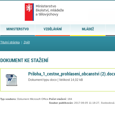
MINISTERSTVO
VZDĚLÁVÁNÍ
MLÁDEŽ
Titulní stránka
|
Zpět
DOKUMENT KE STAŽENÍ
Priloha_1_cestne_prohlaseni_obcanstvi (2).doc
Dokument typu docx | Velikost 14,02 kB
Typ souboru:
Dokument Microsoft Office.
Počet stažení:
184
Soubor publikován:
2017-06-05 11:18:27, Svobodová