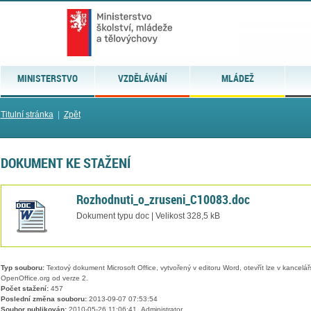
MINISTERSTVO
VZDĚLÁVÁNÍ
MLÁDEŽ
Titulní stránka
|
Zpět
DOKUMENT KE STAŽENÍ
Rozhodnuti_o_zruseni_C10083.doc
Dokument typu doc | Velikost 328,5 kB
Typ souboru:
Textový dokument Microsoft Office, vytvořený v editoru Word, otevřít lze v kancelářs
OpenOffice.org od verze 2.
Počet stažení:
457
Poslední změna souboru:
2013-09-07 07:53:54
Soubor publikován:
2010-05-26 11:06:41, Administrator