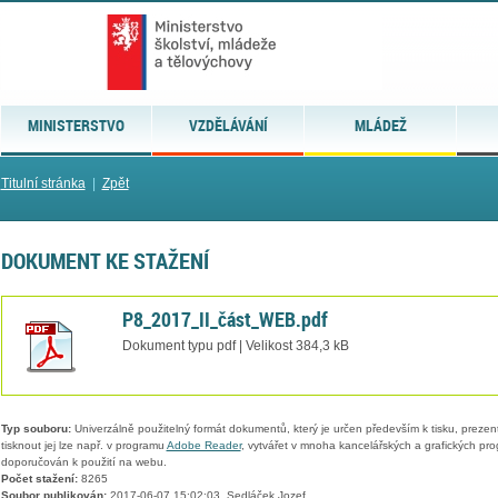
MINISTERSTVO
VZDĚLÁVÁNÍ
MLÁDEŽ
Titulní stránka
|
Zpět
DOKUMENT KE STAŽENÍ
P8_2017_II_část_WEB.pdf
Dokument typu pdf | Velikost 384,3 kB
Typ souboru:
Univerzálně použitelný formát dokumentů, který je určen především k tisku, prezen
tisknout jej lze např. v programu
Adobe Reader
, vytvářet v mnoha kancelářských a grafických pr
doporučován k použití na webu.
Počet stažení:
8265
Soubor publikován:
2017-06-07 15:02:03, Sedláček Jozef