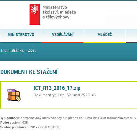
MINISTERSTVO
VZDĚLÁVÁNÍ
MLÁDEŽ
Titulní stránka
|
Zpět
DOKUMENT KE STAŽENÍ
ICT_R13_2016_17.zip
Dokument typu zip | Velikost 292,2 kB
Typ souboru:
Komprimovaný archiv vhodný pro přenos dat. Data lze získat rozbalením archivu 
Počet stažení:
638
Soubor publikován:
2017-06-19 10:31:03