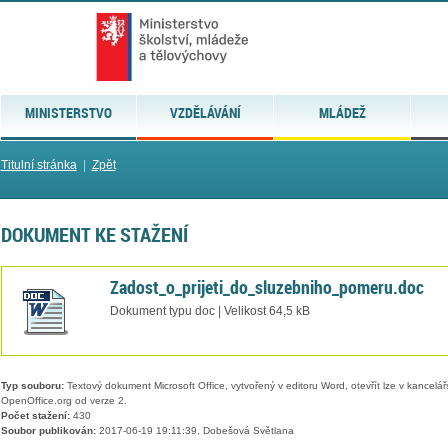
MINISTERSTVO
VZDĚLÁVÁNÍ
MLÁDEŽ
Titulní stránka
|
Zpět
DOKUMENT KE STAŽENÍ
Zadost_o_prijeti_do_sluzebniho_pomeru.doc
Dokument typu doc | Velikost 64,5 kB
Typ souboru:
Textový dokument Microsoft Office, vytvořený v editoru Word, otevřít lze v kancelářs
OpenOffice.org od verze 2.
Počet stažení:
430
Soubor publikován:
2017-06-19 19:11:39, Dobešová Světlana