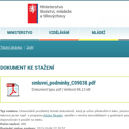
MINISTERSTVO
VZDĚLÁVÁNÍ
MLÁDEŽ
Titulní stránka
|
Zpět
DOKUMENT KE STAŽENÍ
smluvni_podminky_C09038.pdf
Dokument typu pdf | Velikost 98,13 kB
Typ souboru:
Univerzálně použitelný formát dokumentů, který je určen především k tisku, prezen
tisknout jej lze např. v programu
Adobe Reader
, vytvářet v mnoha kancelářských a grafických pr
doporučován k použití na webu.
Počet stažení:
466
Poslední změna souboru:
2013-10-08 22:20:57