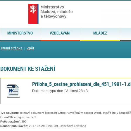
MINISTERSTVO
VZDĚLÁVÁNÍ
MLÁDEŽ
Titulní stránka
|
Zpět
DOKUMENT KE STAŽENÍ
Příloha_5_cestne_prohlaseni_dle_451_1991-1.
Dokument typu doc | Velikost 28 kB
Typ souboru:
Textový dokument Microsoft Office, vytvořený v editoru Word, otevřít lze v kancelářs
OpenOffice.org od verze 2.
Počet stažení:
390
Soubor publikován:
2017-06-28 21:08:39, Dobešová Světlana