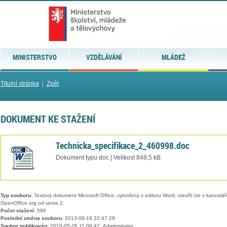
MINISTERSTVO
VZDĚLÁVÁNÍ
MLÁDEŽ
Titulní stránka
|
Zpět
DOKUMENT KE STAŽENÍ
Technicka_specifikace_2_460998.doc
Dokument typu doc | Velikost 848,5 kB
Typ souboru:
Textový dokument Microsoft Office, vytvořený v editoru Word, otevřít lze v kancelářs
OpenOffice.org od verze 2.
Počet stažení:
596
Poslední změna souboru:
2013-09-16 22:47:29
Soubor publikován:
2010-05-26 11:06:42, Administrator