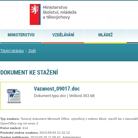
MINISTERSTVO
VZDĚLÁVÁNÍ
MLÁDEŽ
Titulní stránka
|
Zpět
DOKUMENT KE STAŽENÍ
Vazanost_09017.doc
Dokument typu doc | Velikost 363 kB
Typ souboru:
Textový dokument Microsoft Office, vytvořený v editoru Word, otevřít lze v kancelářs
OpenOffice.org od verze 2.
Počet stažení:
414
Poslední změna souboru:
2013-09-03 21:32:12
Soubor publikován:
2010-05-26 11:06:42, Administrator