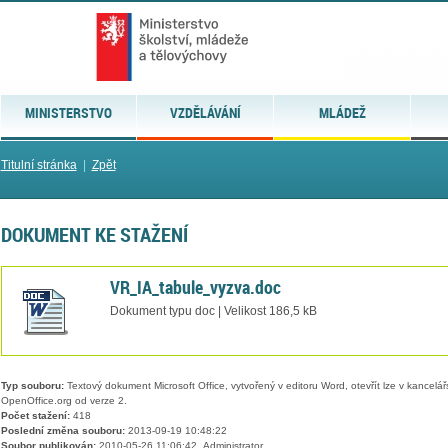
MINISTERSTVO
VZDĚLÁVÁNÍ
MLÁDEŽ
Titulní stránka
|
Zpět
DOKUMENT KE STAŽENÍ
VR_IA_tabule_vyzva.doc
Dokument typu doc | Velikost 186,5 kB
Typ souboru:
Textový dokument Microsoft Office, vytvořený v editoru Word, otevřít lze v kancelářs
OpenOffice.org od verze 2.
Počet stažení:
418
Poslední změna souboru:
2013-09-19 10:48:22
Soubor publikován:
2010-05-26 11:06:42, Administrator