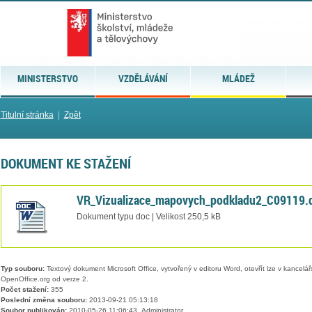
MINISTERSTVO
VZDĚLÁVÁNÍ
MLÁDEŽ
Titulní stránka
|
Zpět
DOKUMENT KE STAŽENÍ
VR_Vizualizace_mapovych_podkladu2_C09119.
Dokument typu doc | Velikost 250,5 kB
Typ souboru:
Textový dokument Microsoft Office, vytvořený v editoru Word, otevřít lze v kancelářs
OpenOffice.org od verze 2.
Počet stažení:
355
Poslední změna souboru:
2013-09-21 05:13:18
Soubor publikován:
2010-05-26 11:06:43, Administrator